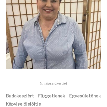
6. választókerület
Budakesziért Függetlenek Egyesületének
Képviselőjelöltje