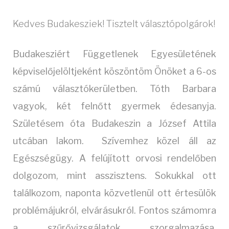
Kedves Budakesziek! Tisztelt választópolgárok!
Budakesziért Függetlenek Egyesületének
képviselőjelöltjeként köszöntöm Önöket a 6-os
számú választókerületben. Tóth Barbara
vagyok, két felnőtt gyermek édesanyja.
Születésem óta Budakeszin a József Attila
utcában lakom. Szívemhez közel áll az
Egészségügy. A felújított orvosi rendelőben
dolgozom, mint asszisztens. Sokukkal ott
találkozom, naponta közvetlenül ott értesülök
problémájukról, elvárásukról. Fontos számomra
a szűrővizsgálatok szorgalmazása,